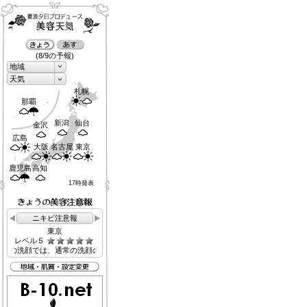
(8/9の予報)
地域
天気
札幌
那覇
新潟
仙台
金沢
広島
大阪
名古屋
東京
鹿児島
高知
17時発表
ニキビ注意報
東京
レベル５
通常の洗顔の２倍の時間をかけてすすいだ方が良いと言われています